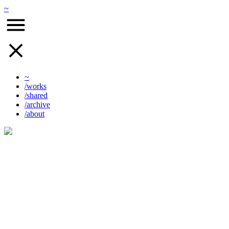
~
~
/works
/shared
/archive
/about