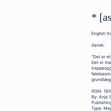
* [as
English tr
dansk:
"Det er et
Det er ma
trappeopga
følelsesm
grundlægg
ISSN: 16
By: Anja 
Publishin
Type: Ma