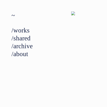
~
/works
/shared
/archive
/about