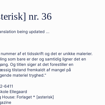
terisk] nr. 36
anslation being updated ...
 nummer af et tidsskrift og det er unikke malerier.
ling som bare er der og samtidig ligner det en
ng. Og titlen siger at det forestiller en
æssig tilstand fremkaldt af mangel på
ende materiel tryghed."
02-6411
Skole Ellegaard
g House: Forlaget * [asterisk]
gazine