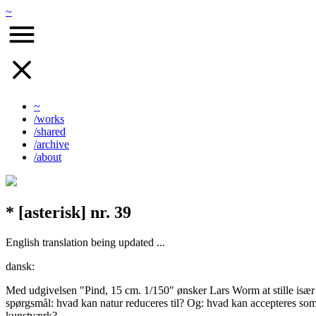
~
~
/works
/shared
/archive
/about
* [asterisk] nr. 39
English translation being updated ...
dansk:
Med udgivelsen "Pind, 15 cm. 1/150" ønsker Lars Worm at stille især
spørgsmål: hvad kan natur reduceres til? Og: hvad kan accepteres som
kunstværk?