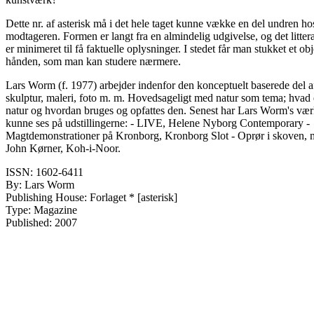
Dette nr. af asterisk må i det hele taget kunne vække en del undren ho
modtageren. Formen er langt fra en almindelig udgivelse, og det litter
er minimeret til få faktuelle oplysninger. I stedet får man stukket et obj
hånden, som man kan studere nærmere.
Lars Worm (f. 1977) arbejder indenfor den konceptuelt baserede del a
skulptur, maleri, foto m. m. Hovedsageligt med natur som tema; hvad 
natur og hvordan bruges og opfattes den. Senest har Lars Worm's vær
kunne ses på udstillingerne: - LIVE, Helene Nyborg Contemporary -
Magtdemonstrationer på Kronborg, Kronborg Slot - Oprør i skoven, 
John Kørner, Koh-i-Noor.
ISSN: 1602-6411
By: Lars Worm
Publishing House: Forlaget * [asterisk]
Type: Magazine
Published: 2007