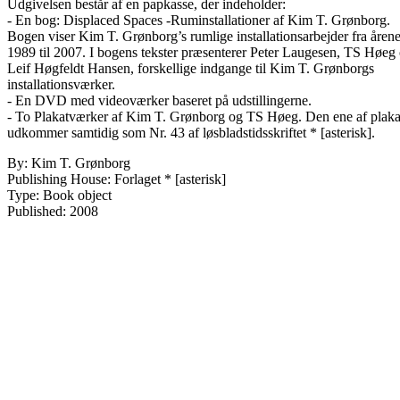
Udgivelsen består af en papkasse, der indeholder:
- En bog: Displaced Spaces -Ruminstallationer af Kim T. Grønborg.
Bogen viser Kim T. Grønborg’s rumlige installationsarbejder fra åren
1989 til 2007. I bogens tekster præsenterer Peter Laugesen, TS Høeg
Leif Høgfeldt Hansen, forskellige indgange til Kim T. Grønborgs
installationsværker.
- En DVD med videoværker baseret på udstillingerne.
- To Plakatværker af Kim T. Grønborg og TS Høeg. Den ene af plaka
udkommer samtidig som Nr. 43 af løsbladstidsskriftet * [asterisk].
By: Kim T. Grønborg
Publishing House: Forlaget * [asterisk]
Type: Book object
Published: 2008